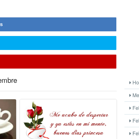
is
iembre
Ho
Me
Fel
Fel
Fel