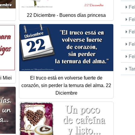
Fel
22 Diciembre - Buenos días princesa
Fel
Fel
Fel
Fel
Tar
i Miei
El truco está en volverse fuerte de
corazón, sin perder la ternura del alma. 22
Diciembre