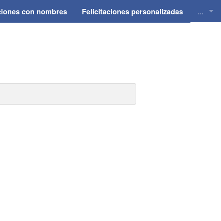
...
aciones con nombres
Felicitaciones personalizadas
Felici
Felici
Felici
Felici
Felici