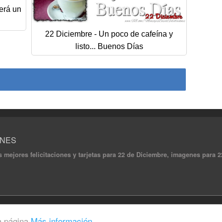
erá un
22 Diciembre - Un poco de cafeína y
listo... Buenos Días
ONES
s mejores felicitaciones y tarjetas para 22 de Diciembre, imagenes para 22
ghts reserved.
a página
Más información