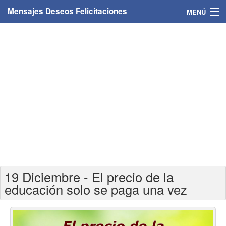
Mensajes Deseos Felicitaciones
MENÚ
Home
Mensajes
Felicitaciones
Felicitaciones con nombres
Felicitaciones personalizadas
Felicitaciones para personas
19 Diciembre - El precio de la
Felicitaciones para años
educación solo se paga una vez
Felicitaciones días de la semana