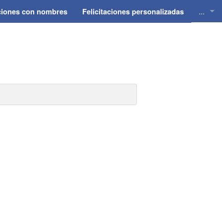
...
aciones con nombres
Felicitaciones personalizadas
Felici
Felici
Felici
Felici
Felici