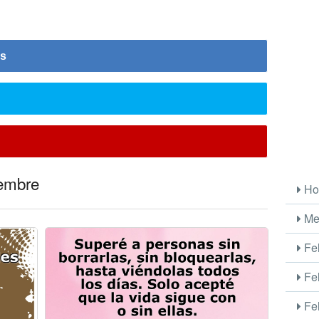
is
iembre
Ho
Me
Fel
Fel
Fel