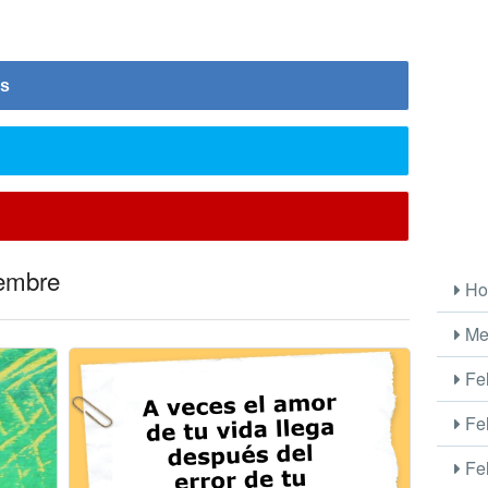
is
iembre
Ho
Me
Fel
Fel
Fel