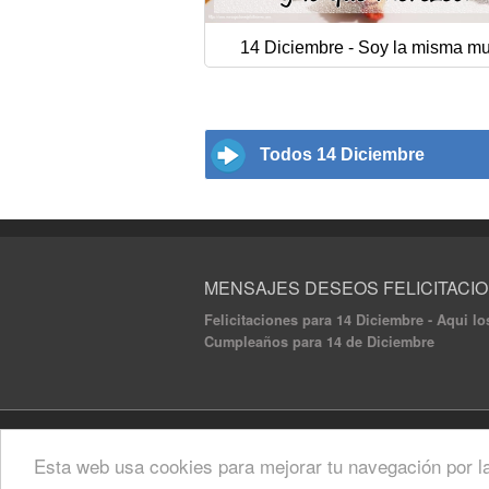
14 Diciembre - Soy la misma mu
Todos 14 Diciembre
MENSAJES DESEOS FELICITACI
Felicitaciones para 14 Diciembre - Aqui lo
Cumpleaños para 14 de Diciembre
© 2020 Mensajes Deseos Felicitaciones. All ri
Esta web usa cookies para mejorar tu navegación por l