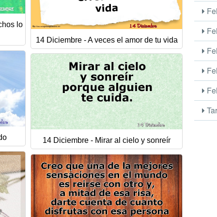
Fel
chos lo
Fel
14 Diciembre - A veces el amor de tu vida
Fel
Fel
Fel
Tar
do
14 Diciembre - Mirar al cielo y sonreír