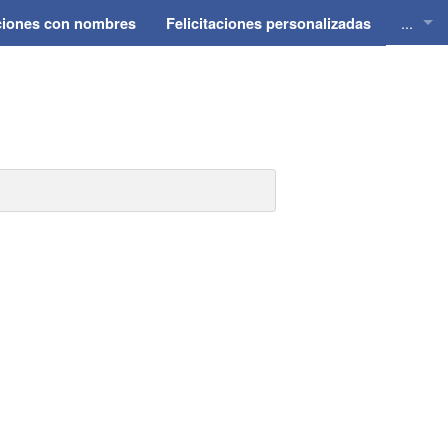
...
aciones con nombres
Felicitaciones personalizadas
Felici
Felici
Felici
Felici
Felici