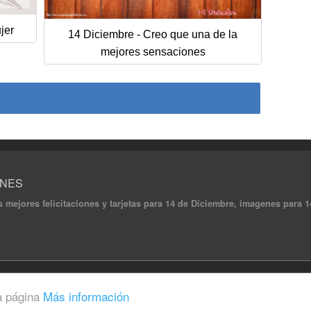
jer
14 Diciembre - Creo que una de la
mejores sensaciones
ONES
s mejores felicitaciones y tarjetas para 14 de Diciembre, imagenes para 14
ghts reserved.
a página
Más información