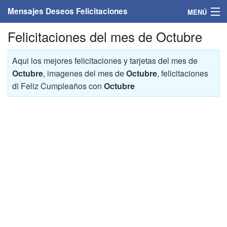
Mensajes Deseos Felicitaciones
MENÚ
Felicitaciones del mes de Octubre
Home
Mensajes
Aqui los mejores felicitaciones y tarjetas del mes de
Octubre
, imagenes del mes de
Octubre
, felicitaciones
Felicitaciones
di Feliz Cumpleaños con
Octubre
Felicitaciones con nombres
Felicitaciones personalizadas
Felicitaciones para personas
Felicitaciones para años
Felicitaciones días de la semana