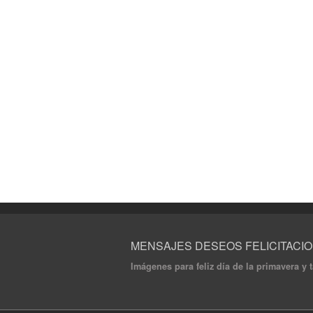
MENSAJES DESEOS FELICITACI
Imágenes para feliz día de la primavera y 