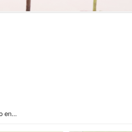
 en...