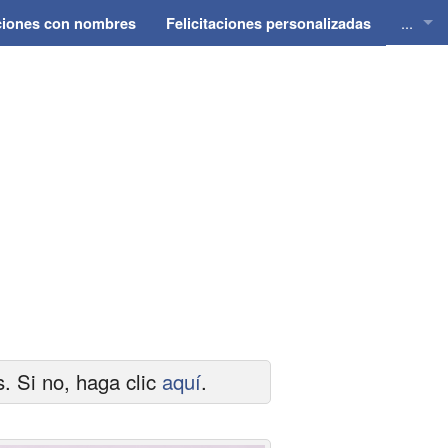
...
aciones con nombres
Felicitaciones personalizadas
Felici
Felici
Felici
Felici
Felici
 Si no, haga clic
aquí
.