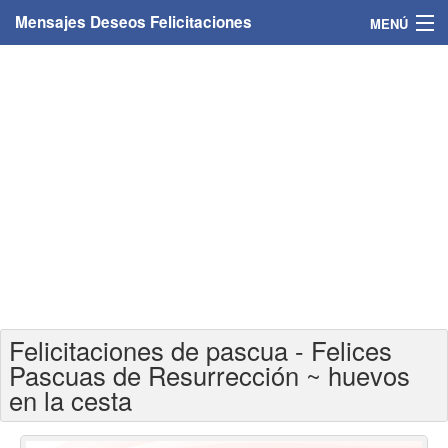
Mensajes Deseos Felicitaciones
MENÚ
Home
Mensajes
Felicitaciones
Felicitaciones con nombres
Felicitaciones personalizadas
Felicitaciones para personas
Felicitaciones de pascua - Felices
Felicitaciones para años
Pascuas de Resurrección ~ huevos
en la cesta
Felicitaciones días de la semana