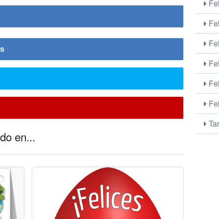
Fel
Fel
Fel
is
Fel
Fel
Fel
Tar
do en...