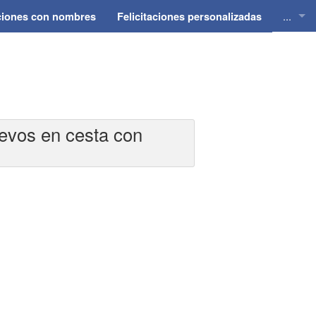
...
aciones con nombres
Felicitaciones personalizadas
Felici
Felici
Felici
uevos en cesta con
Felici
Felici