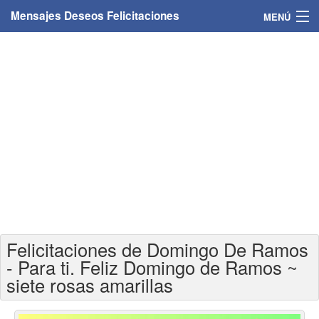
Mensajes Deseos Felicitaciones
MENÚ
Home
Mensajes
Felicitaciones
Felicitaciones con nombres
Felicitaciones personalizadas
Felicitaciones para personas
Felicitaciones de Domingo De Ramos
Felicitaciones para años
- Para ti. Feliz Domingo de Ramos ~
siete rosas amarillas
Felicitaciones días de la semana