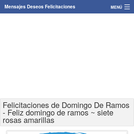
Mensajes Deseos Felicitaciones
MENÚ
Home
Mensajes
Felicitaciones
Felicitaciones con nombres
Felicitaciones personalizadas
Felicitaciones para personas
Felicitaciones de Domingo De Ramos
Felicitaciones para años
- Feliz domingo de ramos ~ siete
rosas amarillas
Felicitaciones días de la semana