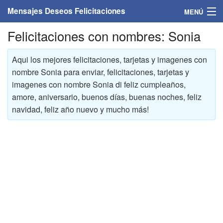
Mensajes Deseos Felicitaciones
MENÚ
Felicitaciones con nombres: Sonia
Home
Mensajes
Aqui los mejores felicitaciones, tarjetas y imagenes con
nombre Sonia para enviar, felicitaciones, tarjetas y
Felicitaciones
imagenes con nombre Sonia di feliz cumpleaños,
amore, aniversario, buenos días, buenas noches, feliz
Felicitaciones con nombres
navidad, feliz año nuevo y mucho más!
Felicitaciones personalizadas
Felicitaciones para personas
Felicitaciones para años
Felicitaciones días de la semana