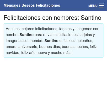
Mensajes Deseos Felicitaciones
MENÚ
Felicitaciones con nombres: Santino
Home
Mensajes
Aqui los mejores felicitaciones, tarjetas y imagenes con
nombre
Santino
para enviar, felicitaciones, tarjetas y
Felicitaciones
imagenes con nombre
Santino
di feliz cumpleaños,
amore, aniversario, buenos días, buenas noches, feliz
Felicitaciones con nombres
navidad, feliz año nuevo y mucho más!
Felicitaciones personalizadas
Felicitaciones para personas
Felicitaciones para años
Felicitaciones días de la semana