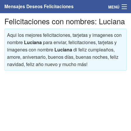
Mensajes Deseos Felicitaciones
MENÚ
Felicitaciones con nombres: Luciana
Home
Mensajes
Aqui los mejores felicitaciones, tarjetas y imagenes con
nombre
Luciana
para enviar, felicitaciones, tarjetas y
Felicitaciones
imagenes con nombre
Luciana
di feliz cumpleaños,
amore, aniversario, buenos días, buenas noches, feliz
Felicitaciones con nombres
navidad, feliz año nuevo y mucho más!
Felicitaciones personalizadas
Felicitaciones para personas
Felicitaciones para años
Felicitaciones días de la semana