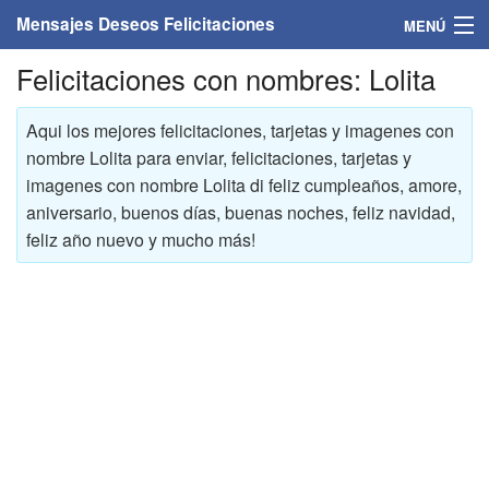
Mensajes Deseos Felicitaciones
MENÚ
Felicitaciones con nombres: Lolita
Home
Mensajes
Aqui los mejores felicitaciones, tarjetas y imagenes con
nombre Lolita para enviar, felicitaciones, tarjetas y
Felicitaciones
imagenes con nombre Lolita di feliz cumpleaños, amore,
aniversario, buenos días, buenas noches, feliz navidad,
Felicitaciones con nombres
feliz año nuevo y mucho más!
Felicitaciones personalizadas
Felicitaciones para personas
Felicitaciones para años
Felicitaciones días de la semana