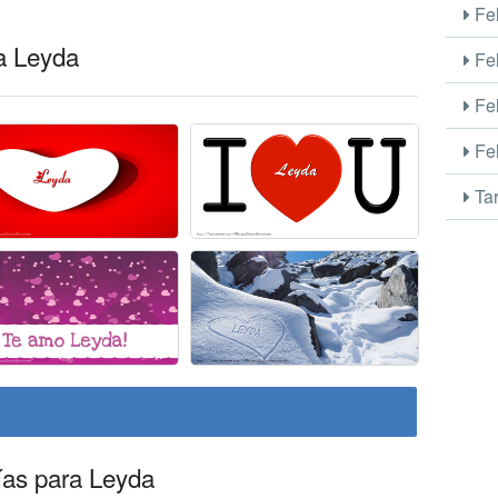
Fel
ra Leyda
Fel
Fel
Fel
Tar
ías para Leyda