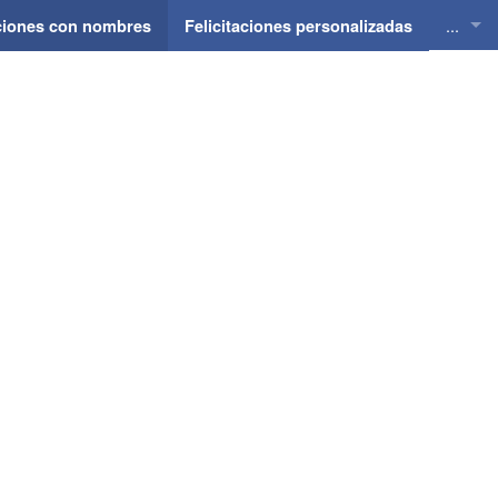
...
aciones con nombres
Felicitaciones personalizadas
Felici
Felici
Felici
Felici
Felici