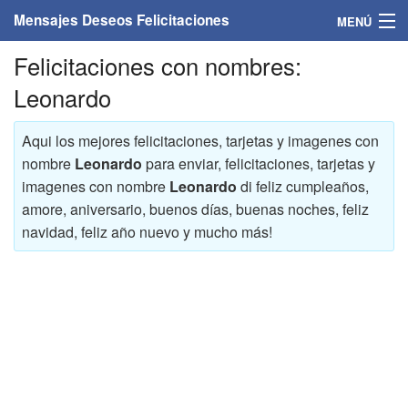
Mensajes Deseos Felicitaciones
MENÚ
Felicitaciones con nombres:
Home
Leonardo
Mensajes
Aqui los mejores felicitaciones, tarjetas y imagenes con
Felicitaciones
nombre
Leonardo
para enviar, felicitaciones, tarjetas y
imagenes con nombre
Leonardo
di feliz cumpleaños,
Felicitaciones con nombres
amore, aniversario, buenos días, buenas noches, feliz
navidad, feliz año nuevo y mucho más!
Felicitaciones personalizadas
Felicitaciones para personas
Felicitaciones para años
Felicitaciones días de la semana