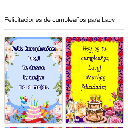
Felicitaciones días del año
Felicitaciones musicales
Felicitaciones de cumpleaños para Lacy
Entrar