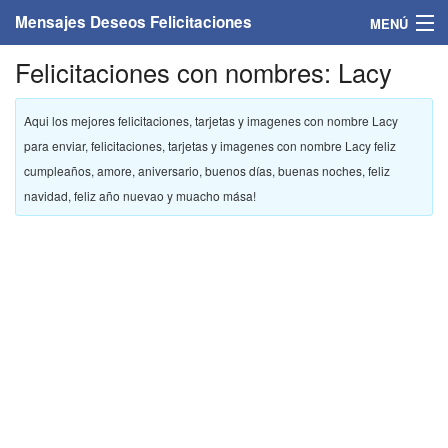
Mensajes Deseos Felicitaciones
MENÚ
Felicitaciones con nombres: Lacy
Home
Mensajes
Aqui los mejores felicitaciones, tarjetas y imagenes con nombre Lacy
para enviar, felicitaciones, tarjetas y imagenes con nombre Lacy feliz
Felicitaciones
cumpleaños, amore, aniversario, buenos días, buenas noches, feliz
navidad, feliz año nuevao y muacho mása!
Felicitaciones con nombres
Felicitaciones personalizadas
Felicitaciones para personas
Felicitaciones para años
Felicitaciones días de la semana