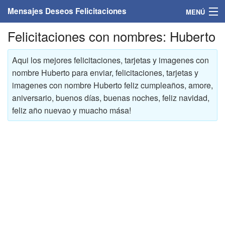
Mensajes Deseos Felicitaciones
MENÚ
Felicitaciones con nombres: Huberto
Home
Mensajes
Aqui los mejores felicitaciones, tarjetas y imagenes con
nombre Huberto para enviar, felicitaciones, tarjetas y
Felicitaciones
imagenes con nombre Huberto feliz cumpleaños, amore,
aniversario, buenos días, buenas noches, feliz navidad,
Felicitaciones con nombres
feliz año nuevao y muacho mása!
Felicitaciones personalizadas
Felicitaciones para personas
Felicitaciones para años
Felicitaciones días de la semana