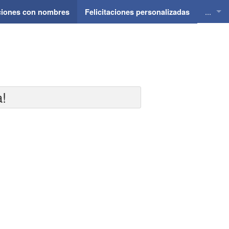
...
aciones con nombres
Felicitaciones personalizadas
Felici
Felici
Felici
a!
Felici
Felici