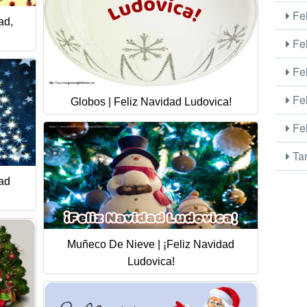
Fel
ad,
Fel
Fel
Fel
Globos | Feliz Navidad Ludovica!
Fel
Tar
dad
Muñeco De Nieve | ¡Feliz Navidad
Ludovica!