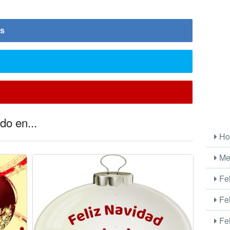
is
do en...
Ho
Me
Fel
Fel
Fel