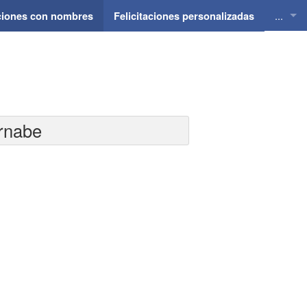
...
aciones con nombres
Felicitaciones personalizadas
Felici
Felici
Felici
ernabe
Felici
Felici