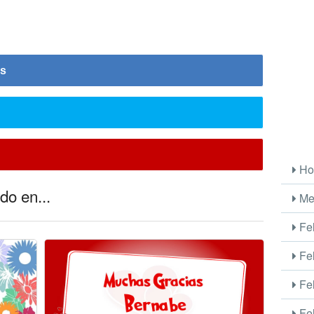
is
Ho
do en...
Me
Fel
Fel
Fel
Fel