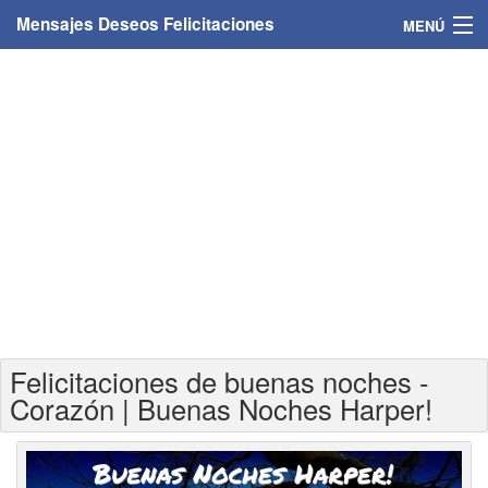
Mensajes Deseos Felicitaciones
MENÚ
Home
Mensajes
Felicitaciones
Felicitaciones con nombres
Felicitaciones personalizadas
Felicitaciones para personas
Felicitaciones de buenas noches -
Felicitaciones para años
Corazón | Buenas Noches Harper!
Felicitaciones días de la semana