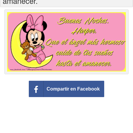
amanecer.
Felicitaciones días del año
Felicitaciones musicales
Entrar
Compartir en Facebook