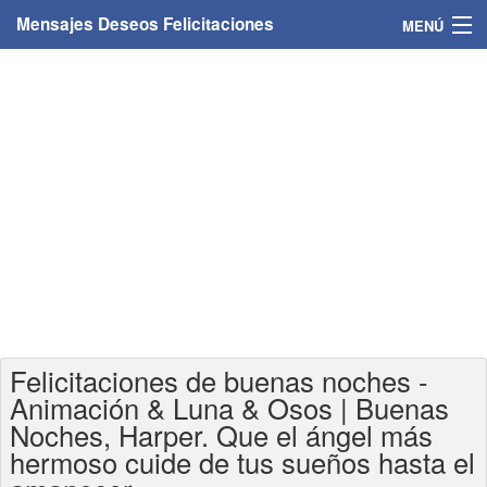
Mensajes Deseos Felicitaciones
MENÚ
Home
Mensajes
Felicitaciones
Felicitaciones con nombres
Felicitaciones personalizadas
Felicitaciones para personas
Felicitaciones de buenas noches -
Felicitaciones para años
Animación & Luna & Osos | Buenas
Noches, Harper. Que el ángel más
Felicitaciones días de la semana
hermoso cuide de tus sueños hasta el