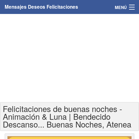
Mensajes Deseos Felicitaciones
MENÚ
Home
Mensajes
Felicitaciones
Felicitaciones con nombres
Felicitaciones personalizadas
Felicitaciones para personas
Felicitaciones de buenas noches -
Felicitaciones para años
Animación & Luna | Bendecido
Descanso... Buenas Noches, Atenea
Felicitaciones días de la semana