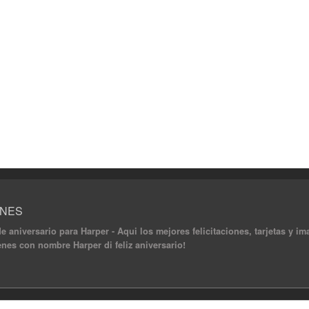
ONES
 de aniversario para Harper - Aqui los mejores felicitaciones, tarjetas y
genes con nombre Harper di feliz aniversario!
ghts reserved.