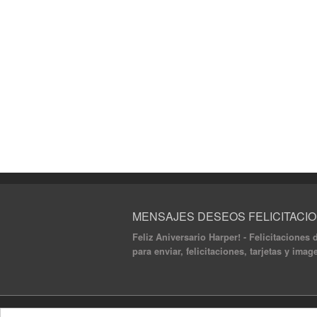
MENSAJES DESEOS FELICITACI
Feliz Aniversario Harper! - Felicitaciones
para enviar, felicitaciones, tarjetas y ima
© 2020 Mensajes Deseos Felicitaciones. All ri