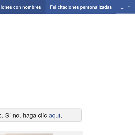
...
aciones con nombres
Felicitaciones personalizadas
Felici
Felici
Felici
Felici
Felici
 Si no, haga clic
aquí
.