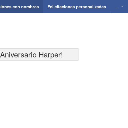
...
aciones con nombres
Felicitaciones personalizadas
Felici
Felici
Felici
 Aniversario Harper!
Felici
Felici