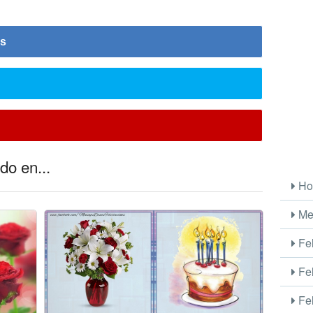
is
do en...
Ho
Me
Fel
Fel
Fel