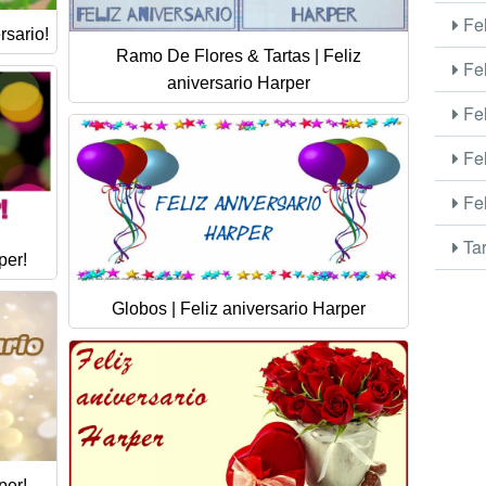
Fel
rsario!
Ramo De Flores & Tartas | Feliz
Fel
aniversario Harper
Fel
Fel
Fel
Tar
per!
Globos | Feliz aniversario Harper
per!