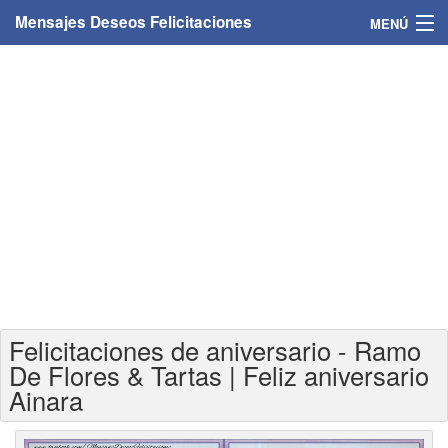
Mensajes Deseos Felicitaciones
MENÚ
Home
Mensajes
Felicitaciones
Felicitaciones con nombres
Felicitaciones personalizadas
Felicitaciones para personas
Felicitaciones de aniversario - Ramo
Felicitaciones para años
De Flores & Tartas | Feliz aniversario
Ainara
Felicitaciones días de la semana