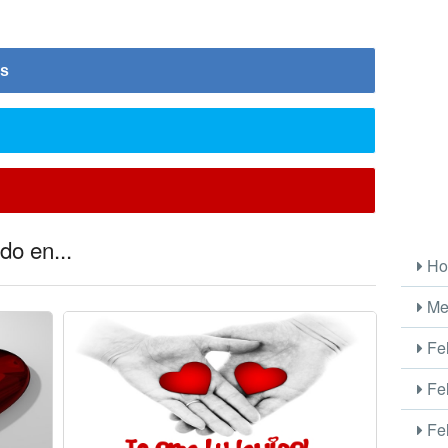
is
do en...
Ho
Me
Fel
Fel
Fel