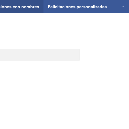
...
aciones con nombres
Felicitaciones personalizadas
Felici
Felici
Felici
Felici
Felici