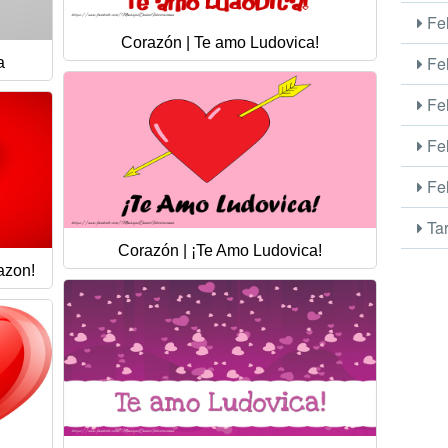
Fel
Corazón | Te amo Ludovica!
Fel
a
Fel
Fel
Fel
Tar
Corazón | ¡Te Amo Ludovica!
azon!