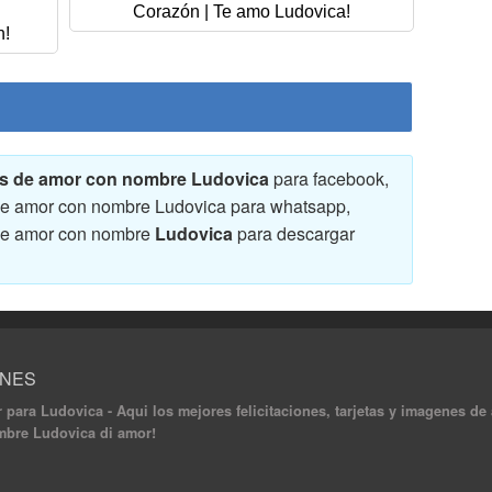
Corazón | Te amo Ludovica!
n!
enes de amor con nombre Ludovica
para facebook,
s de amor con nombre Ludovica para whatsapp,
s de amor con nombre
Ludovica
para descargar
ONES
 para Ludovica - Aqui los mejores felicitaciones, tarjetas y imagenes d
ombre Ludovica di amor!