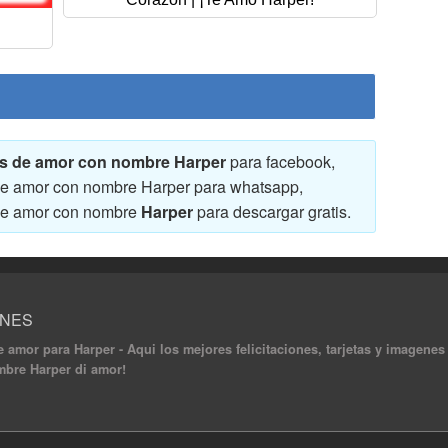
nes de amor con nombre Harper
para facebook,
s de amor con nombre Harper para whatsapp,
s de amor con nombre
Harper
para descargar gratis.
ONES
e amor para Harper - Aqui los mejores felicitaciones, tarjetas y imagene
ombre Harper di amor!