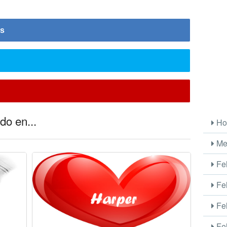
is
do en...
Ho
Me
Fel
Fel
Fel
Fel