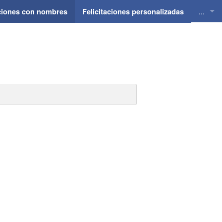
...
aciones con nombres
Felicitaciones personalizadas
Felici
Felici
Felici
Felici
Felici