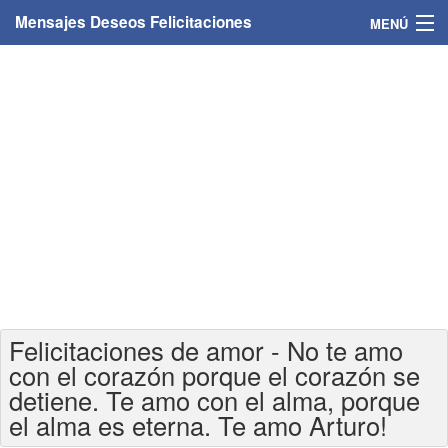
Mensajes Deseos Felicitaciones
MENÚ
Home
Mensajes
Felicitaciones
Felicitaciones con nombres
Felicitaciones personalizadas
Felicitaciones para personas
Felicitaciones de amor - No te amo
Felicitaciones para años
con el corazón porque el corazón se
detiene. Te amo con el alma, porque
Felicitaciones días de la semana
el alma es eterna. Te amo Arturo!