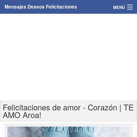
Mensajes Deseos Felicitaciones
MENÚ
Home
Mensajes
Felicitaciones
Felicitaciones con nombres
Felicitaciones personalizadas
Felicitaciones para personas
Felicitaciones de amor - Corazón | TE
Felicitaciones para años
AMO Aroa!
Felicitaciones días de la semana