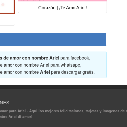
Corazón | ¡Te Amo Ariel!
nes de amor con nombre Ariel
para facebook,
 de amor con nombre Ariel para whatsapp,
s de amor con nombre
Ariel
para descargar gratis.
ONES
amor para Ariel - Aqui los mejores felicitaciones, tarjetas y imagenes de
mbre Ariel di amor!