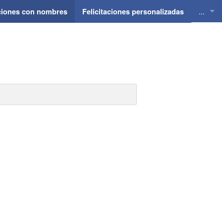
...
aciones con nombres
Felicitaciones personalizadas
Felici
Felici
Felici
Felici
Felici