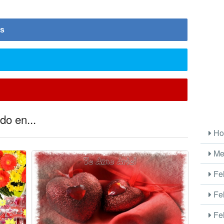
is
do en...
Ho
Me
Fel
Fel
Fel