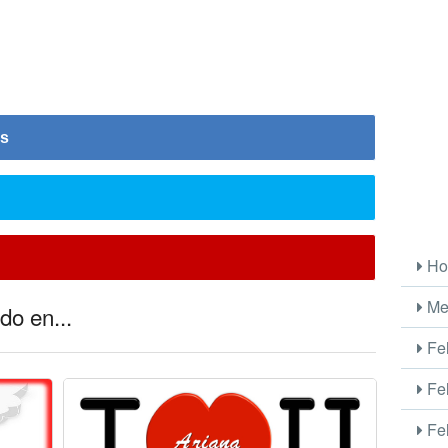
is
Ho
Me
do en...
Fel
Fel
Fel