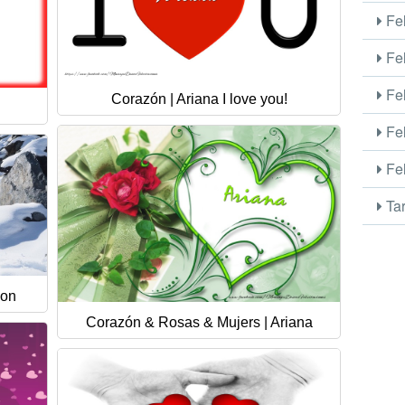
Fel
Fel
Fel
Corazón | Ariana I love you!
Fel
Fel
Tar
zon
Corazón & Rosas & Mujers | Ariana