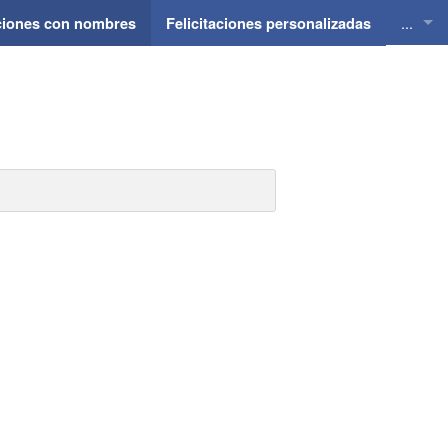
...
aciones con nombres
Felicitaciones personalizadas
Felici
Felici
Felici
Felici
Felici