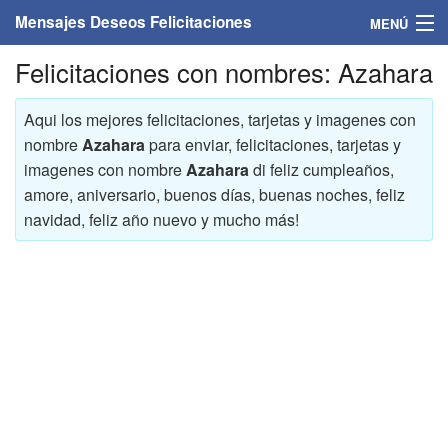
Mensajes Deseos Felicitaciones
MENÚ
Felicitaciones con nombres: Azahara
Home
Mensajes
Aqui los mejores felicitaciones, tarjetas y imagenes con
nombre
Azahara
para enviar, felicitaciones, tarjetas y
Felicitaciones
imagenes con nombre
Azahara
di feliz cumpleaños,
amore, aniversario, buenos días, buenas noches, feliz
Felicitaciones con nombres
navidad, feliz año nuevo y mucho más!
Felicitaciones personalizadas
Felicitaciones para personas
Felicitaciones para años
Felicitaciones días de la semana