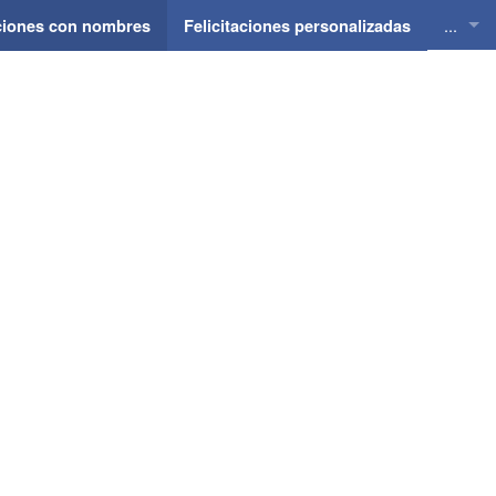
...
aciones con nombres
Felicitaciones personalizadas
Felici
Felici
Felici
Felici
Felici