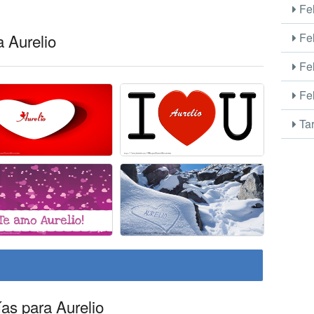
Fel
a Aurelio
Fel
Fel
Fel
Tar
ías para Aurelio