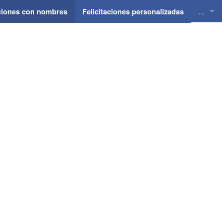
...
aciones con nombres
Felicitaciones personalizadas
Felici
Felici
Felici
Felici
Felici