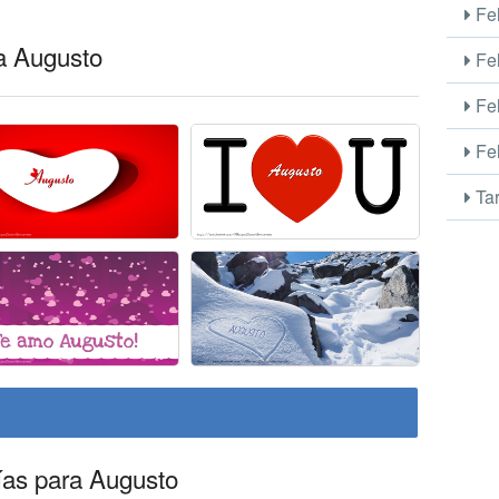
Fel
ra Augusto
Fel
Fel
Fel
Tar
ías para Augusto