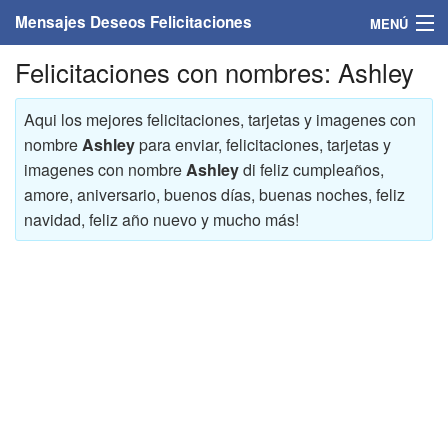
Mensajes Deseos Felicitaciones
MENÚ
Felicitaciones con nombres: Ashley
Home
Mensajes
Aqui los mejores felicitaciones, tarjetas y imagenes con
nombre
Ashley
para enviar, felicitaciones, tarjetas y
Felicitaciones
imagenes con nombre
Ashley
di feliz cumpleaños,
amore, aniversario, buenos días, buenas noches, feliz
Felicitaciones con nombres
navidad, feliz año nuevo y mucho más!
Felicitaciones personalizadas
Felicitaciones para personas
Felicitaciones para años
Felicitaciones días de la semana