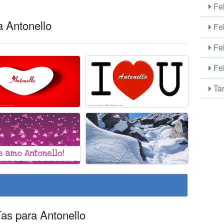
Fel
a Antonello
Fel
Fel
Fel
Tar
ías para Antonello