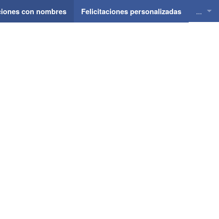
...
aciones con nombres
Felicitaciones personalizadas
Felici
Felici
Felici
Felici
Felici