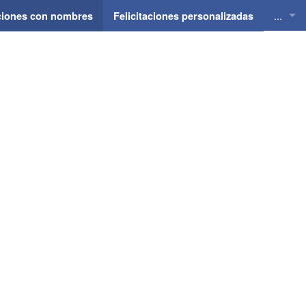
...
aciones con nombres
Felicitaciones personalizadas
Felici
Felici
Felici
Felici
Felici