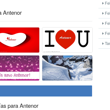
Fel
a Antenor
Fel
Fel
Fel
Tar
ías para Antenor