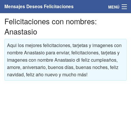
Mensajes Deseos Felicitaciones
MENÚ
Felicitaciones con nombres:
Home
Anastasio
Mensajes
Aqui los mejores felicitaciones, tarjetas y imagenes con
Felicitaciones
nombre Anastasio para enviar, felicitaciones, tarjetas y
imagenes con nombre Anastasio di feliz cumpleaños,
Felicitaciones con nombres
amore, aniversario, buenos días, buenas noches, feliz
navidad, feliz año nuevo y mucho más!
Felicitaciones personalizadas
Felicitaciones para personas
Felicitaciones para años
Felicitaciones días de la semana