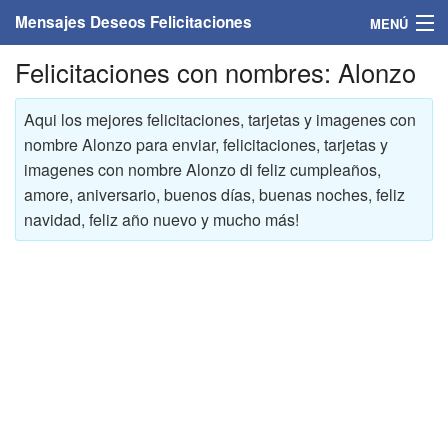
Mensajes Deseos Felicitaciones
MENÚ
Felicitaciones con nombres: Alonzo
Home
Mensajes
Aqui los mejores felicitaciones, tarjetas y imagenes con
nombre Alonzo para enviar, felicitaciones, tarjetas y
Felicitaciones
imagenes con nombre Alonzo di feliz cumpleaños,
amore, aniversario, buenos días, buenas noches, feliz
Felicitaciones con nombres
navidad, feliz año nuevo y mucho más!
Felicitaciones personalizadas
Felicitaciones para personas
Felicitaciones para años
Felicitaciones días de la semana