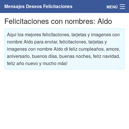
Mensajes Deseos Felicitaciones
MENÚ
Felicitaciones con nombres: Aldo
Home
Mensajes
Aqui los mejores felicitaciones, tarjetas y imagenes con
nombre Aldo para enviar, felicitaciones, tarjetas y
Felicitaciones
imagenes con nombre Aldo di feliz cumpleaños, amore,
aniversario, buenos días, buenas noches, feliz navidad,
Felicitaciones con nombres
feliz año nuevo y mucho más!
Felicitaciones personalizadas
Felicitaciones para personas
Felicitaciones para años
Felicitaciones días de la semana