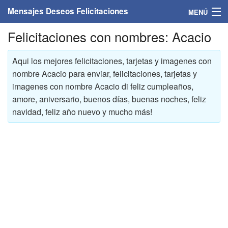
Mensajes Deseos Felicitaciones
MENÚ
Felicitaciones con nombres: Acacio
Home
Mensajes
Aqui los mejores felicitaciones, tarjetas y imagenes con
nombre Acacio para enviar, felicitaciones, tarjetas y
Felicitaciones
imagenes con nombre Acacio di feliz cumpleaños,
amore, aniversario, buenos días, buenas noches, feliz
Felicitaciones con nombres
navidad, feliz año nuevo y mucho más!
Felicitaciones personalizadas
Felicitaciones para personas
Felicitaciones para años
Felicitaciones días de la semana