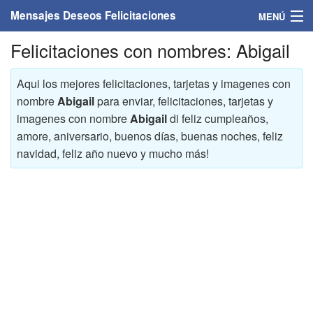
Mensajes Deseos Felicitaciones
MENÚ
Felicitaciones con nombres: Abigail
Home
Mensajes
Aqui los mejores felicitaciones, tarjetas y imagenes con
nombre
Abigail
para enviar, felicitaciones, tarjetas y
Felicitaciones
imagenes con nombre
Abigail
di feliz cumpleaños,
amore, aniversario, buenos días, buenas noches, feliz
Felicitaciones con nombres
navidad, feliz año nuevo y mucho más!
Felicitaciones personalizadas
Felicitaciones para personas
Felicitaciones para años
Felicitaciones días de la semana